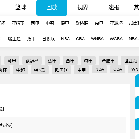
篮球
回放
视界
速报
冠杯
亚精英
西甲
中冠
保甲
欧协联
匈甲
亚洲杯
越南
甲
瑞士超
法甲
日职联
NBA
CBA
WNBA
WCBA
NBA
意甲
欧冠杯
法甲
西甲
匈甲
希腊甲
世亚预
NBA
CBA
WN
协杯
中超
韩K联
欧国联
中甲
像]
场录像]