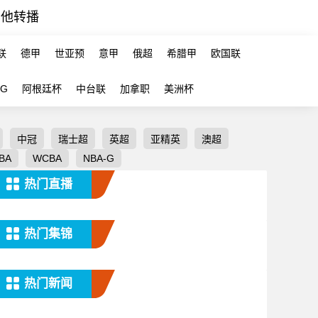
其他转播
联
德甲
世亚预
意甲
俄超
希腊甲
欧国联
-G
阿根廷杯
中台联
加拿职
美洲杯
中冠
瑞士超
英超
亚精英
澳超
BA
WCBA
NBA-G
热门直播
热门集锦
热门新闻