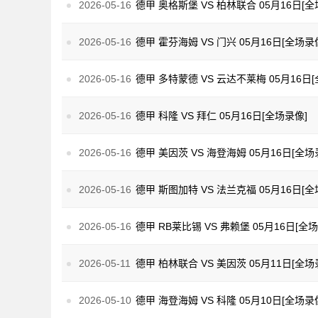
2026-05-16
德甲 奥格斯堡 VS 柏林联合 05月16日[全
2026-05-16
德甲 霍芬海姆 VS 门兴 05月16日[全场录
2026-05-16
德甲 多特蒙德 VS 云达不莱梅 05月16日
2026-05-16
德甲 科隆 VS 拜仁 05月16日[全场录像]
2026-05-16
德甲 美因茨 VS 海登海姆 05月16日[全场
2026-05-16
德甲 斯图加特 VS 法兰克福 05月16日[全
2026-05-16
德甲 RB莱比锡 VS 弗赖堡 05月16日[全
2026-05-11
德甲 柏林联合 VS 美因茨 05月11日[全场
2026-05-10
德甲 海登海姆 VS 科隆 05月10日[全场录