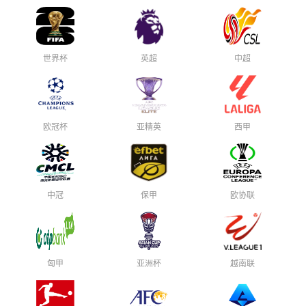
世界杯
英超
中超
欧冠杯
亚精英
西甲
中冠
保甲
欧协联
匈甲
亚洲杯
越南联