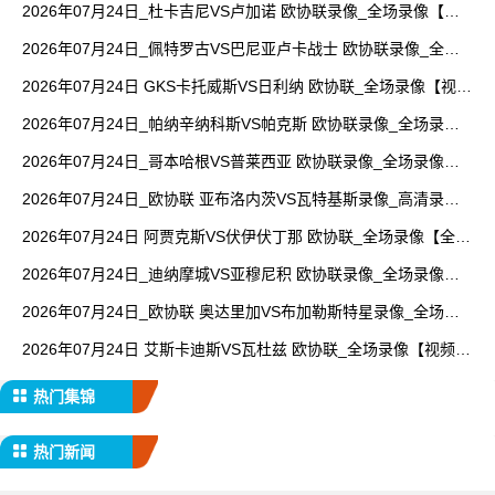
2026年07月24日_杜卡吉尼VS卢加诺 欧协联录像_全场录像【视
频集锦】
2026年07月24日_佩特罗古VS巴尼亚卢卡战士 欧协联录像_全场
录像【高清回放】
2026年07月24日 GKS卡托威斯VS日利纳 欧协联_全场录像【视频
集锦】
2026年07月24日_帕纳辛纳科斯VS帕克斯 欧协联录像_全场录像
【视频集锦】
2026年07月24日_哥本哈根VS普莱西亚 欧协联录像_全场录像
【全场回放】
2026年07月24日_欧协联 亚布洛内茨VS瓦特基斯录像_高清录像
【全场回放】
2026年07月24日 阿贾克斯VS伏伊伏丁那 欧协联_全场录像【全场
回放】
2026年07月24日_迪纳摩城VS亚穆尼积 欧协联录像_全场录像
【视频集锦】
2026年07月24日_欧协联 奥达里加VS布加勒斯特星录像_全场录
像【高清回放】
2026年07月24日 艾斯卡迪斯VS瓦杜兹 欧协联_全场录像【视频集
锦】
热门集锦
热门新闻