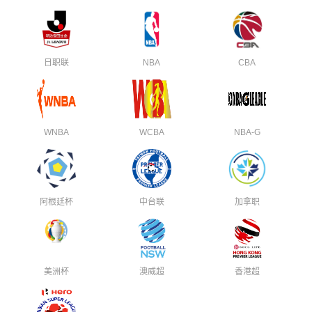
日职联
NBA
CBA
WNBA
WCBA
NBA-G
阿根廷杯
中台联
加拿职
美洲杯
澳威超
香港超