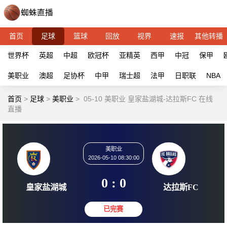
首页
足球
篮球
回放
视界
速报
其他转播
世界杯
英超
中超
欧冠杯
亚精英
西甲
中冠
保甲
美职业
澳超
足协杯
中甲
瑞士超
法甲
日职联
NBA
首页
>
足球
>
美职业
>
05-10 美职业 皇家盐湖城-达拉斯FC 在线
直播
美职业
2026-05-10 08:30:00
0 : 0