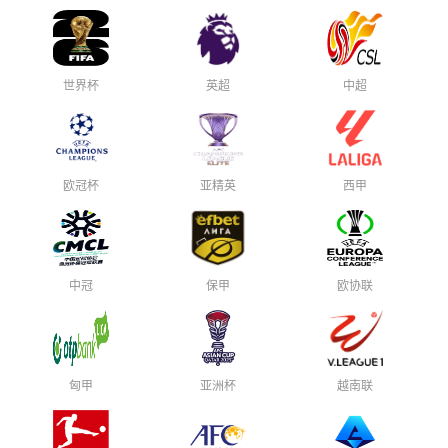
世界杯
英超
中超
欧冠杯
亚精英
西甲
中冠
保甲
欧协联
匈甲
亚洲杯
越南联