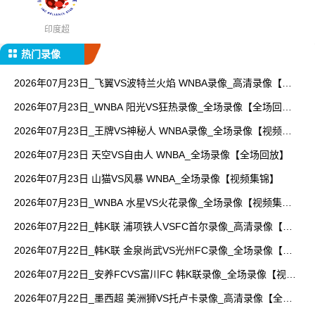
印度超
热门录像
2026年07月23日_飞翼VS波特兰火焰 WNBA录像_高清录像【全
场回放】
2026年07月23日_WNBA 阳光VS狂热录像_全场录像【全场回
放】
2026年07月23日_王牌VS神秘人 WNBA录像_全场录像【视频集
锦】
2026年07月23日 天空VS自由人 WNBA_全场录像【全场回放】
2026年07月23日 山猫VS风暴 WNBA_全场录像【视频集锦】
2026年07月23日_WNBA 水星VS火花录像_全场录像【视频集
锦】
2026年07月22日_韩K联 浦项铁人VSFC首尔录像_高清录像【全
场回放】
2026年07月22日_韩K联 金泉尚武VS光州FC录像_全场录像【高
清回放】
2026年07月22日_安养FCVS富川FC 韩K联录像_全场录像【视频
集锦】
2026年07月22日_墨西超 美洲狮VS托卢卡录像_高清录像【全场
回放】