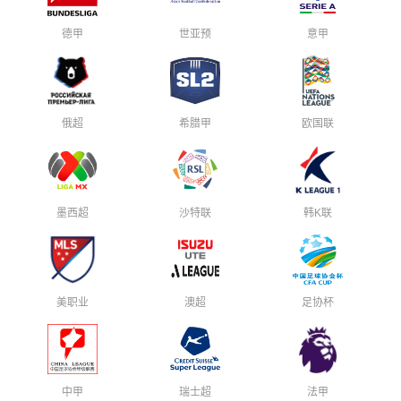
德甲
世亚预
意甲
俄超
希腊甲
欧国联
墨西超
沙特联
韩K联
美职业
澳超
足协杯
中甲
瑞士超
法甲