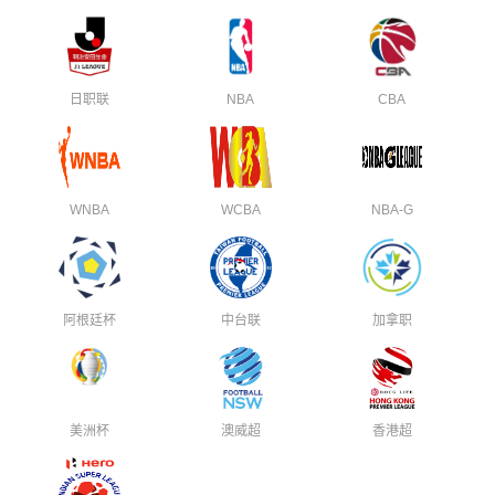
日职联
NBA
CBA
WNBA
WCBA
NBA-G
阿根廷杯
中台联
加拿职
美洲杯
澳威超
香港超