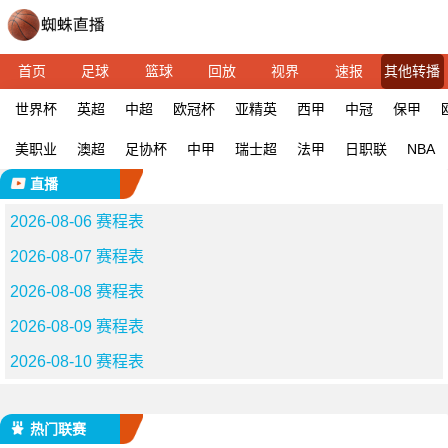
首页
足球
篮球
回放
视界
速报
其他转播
世界杯
英超
中超
欧冠杯
亚精英
西甲
中冠
保甲
美职业
澳超
足协杯
中甲
瑞士超
法甲
日职联
NBA
直播
2026-08-06 赛程表
2026-08-07 赛程表
2026-08-08 赛程表
2026-08-09 赛程表
2026-08-10 赛程表
热门联赛