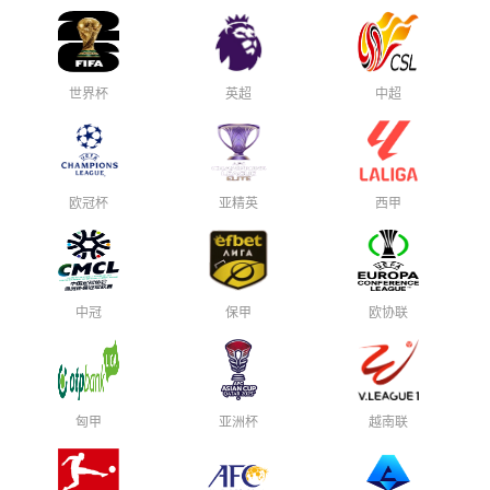
世界杯
英超
中超
欧冠杯
亚精英
西甲
中冠
保甲
欧协联
匈甲
亚洲杯
越南联