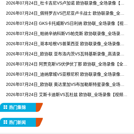
2026年07月24日_杜卡吉尼VS卢加诺 欧协联录像_全场录像【视
频集锦】
2026年07月24日_佩特罗古VS巴尼亚卢卡战士 欧协联录像_全场
录像【高清回放】
2026年07月24日 GKS卡托威斯VS日利纳 欧协联_全场录像【视频
集锦】
2026年07月24日_帕纳辛纳科斯VS帕克斯 欧协联录像_全场录像
【视频集锦】
2026年07月24日_哥本哈根VS普莱西亚 欧协联录像_全场录像
【全场回放】
2026年07月24日_欧协联 亚布洛内茨VS瓦特基斯录像_高清录像
【全场回放】
2026年07月24日 阿贾克斯VS伏伊伏丁那 欧协联_全场录像【全场
回放】
2026年07月24日_迪纳摩城VS亚穆尼积 欧协联录像_全场录像
【视频集锦】
2026年07月24日_欧协联 奥达里加VS布加勒斯特星录像_全场录
像【高清回放】
2026年07月24日 艾斯卡迪斯VS瓦杜兹 欧协联_全场录像【视频集
锦】
热门集锦
热门新闻