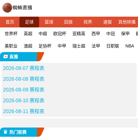
首页
足球
篮球
回放
视界
速报
其他转播
世界杯
英超
中超
欧冠杯
亚精英
西甲
中冠
保甲
美职业
澳超
足协杯
中甲
瑞士超
法甲
日职联
NBA
直播
2026-08-07 赛程表
2026-08-08 赛程表
2026-08-09 赛程表
2026-08-10 赛程表
2026-08-11 赛程表
热门联赛