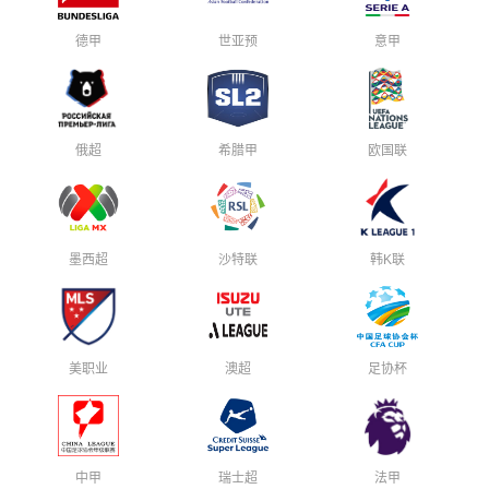
德甲
世亚预
意甲
俄超
希腊甲
欧国联
墨西超
沙特联
韩K联
美职业
澳超
足协杯
中甲
瑞士超
法甲