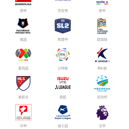
德甲
世亚预
意甲
俄超
希腊甲
欧国联
墨西超
沙特联
韩K联
美职业
澳超
足协杯
中甲
瑞士超
法甲