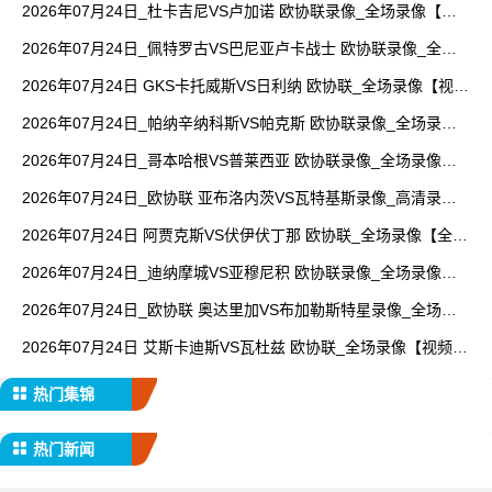
2026年07月24日_杜卡吉尼VS卢加诺 欧协联录像_全场录像【视
频集锦】
2026年07月24日_佩特罗古VS巴尼亚卢卡战士 欧协联录像_全场
录像【高清回放】
2026年07月24日 GKS卡托威斯VS日利纳 欧协联_全场录像【视频
集锦】
2026年07月24日_帕纳辛纳科斯VS帕克斯 欧协联录像_全场录像
【视频集锦】
2026年07月24日_哥本哈根VS普莱西亚 欧协联录像_全场录像
【全场回放】
2026年07月24日_欧协联 亚布洛内茨VS瓦特基斯录像_高清录像
【全场回放】
2026年07月24日 阿贾克斯VS伏伊伏丁那 欧协联_全场录像【全场
回放】
2026年07月24日_迪纳摩城VS亚穆尼积 欧协联录像_全场录像
【视频集锦】
2026年07月24日_欧协联 奥达里加VS布加勒斯特星录像_全场录
像【高清回放】
2026年07月24日 艾斯卡迪斯VS瓦杜兹 欧协联_全场录像【视频集
锦】
热门集锦
热门新闻