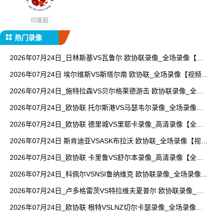
印度超
热门录像
2026年07月24日_日林斯基VS瓦鲁尔 欧协联录像_全场录像【高
清回放】
2026年07月24日 埃尔维斯VS斯塔尔南 欧协联_全场录像【视频集
锦】
2026年07月24日_施特拉森VS贝尔格莱德游击 欧协联录像_全场
录像【视频集锦】
2026年07月24日_欧协联 托尔斯港VS马瑟韦尔录像_全场录像
【高清回放】
2026年07月24日_欧协联 德里城VS里耶卡录像_高清录像【全场
回放】
2026年07月24日 斯肯迪亚VSASK布拉沃 欧协联_全场录像【视频
集锦】
2026年07月24日_欧协联 卡里鲁VS舒尔本录像_高清录像【全场
回放】
2026年07月24日_科佩尔VSNSI鲁纳维克 欧协联录像_全场录像
【高清回放】
2026年07月24日_卢多格雷茨VS特拉维夫夏普尔 欧协联录像_全
场录像【全场回放】
2026年07月24日_欧协联 根特VSLNZ切尔卡瑟录像_全场录像
【视频集锦】