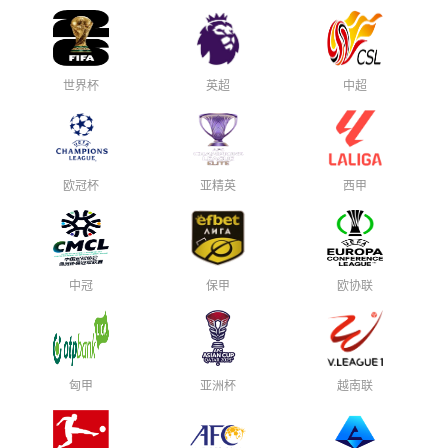
世界杯
英超
中超
欧冠杯
亚精英
西甲
中冠
保甲
欧协联
匈甲
亚洲杯
越南联