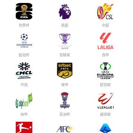
世界杯
英超
中超
欧冠杯
亚精英
西甲
中冠
保甲
欧协联
匈甲
亚洲杯
越南联