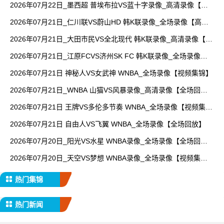
2026年07月22日_墨西超 普埃布拉VS蓝十字录像_高清录像【全
场回放】
2026年07月21日_仁川联VS蔚山HD 韩K联录像_全场录像【高清
回放】
2026年07月21日_大田市民VS全北现代 韩K联录像_高清录像【全
场回放】
2026年07月21日_江原FCVS济州SK FC 韩K联录像_全场录像
【全场回放】
2026年07月21日 神秘人VS女武神 WNBA_全场录像【视频集锦】
2026年07月21日_WNBA 山猫VS风暴录像_高清录像【全场回
放】
2026年07月21日 王牌VS多伦多节奏 WNBA_全场录像【视频集
锦】
2026年07月21日 自由人VS飞翼 WNBA_全场录像【全场回放】
2026年07月20日_阳光VS水星 WNBA录像_全场录像【全场回
放】
2026年07月20日_天空VS梦想 WNBA录像_全场录像【视频集
锦】
热门集锦
热门新闻