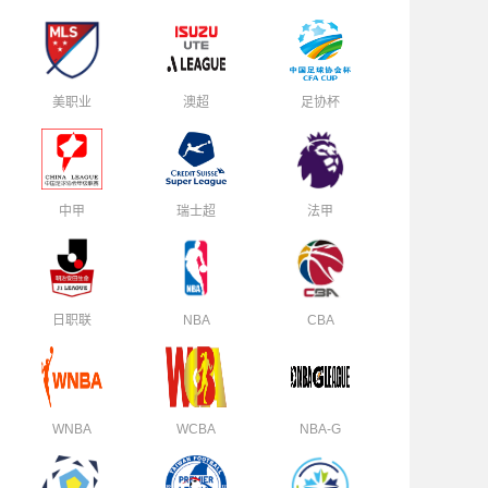
美职业
澳超
足协杯
中甲
瑞士超
法甲
日职联
NBA
CBA
WNBA
WCBA
NBA-G