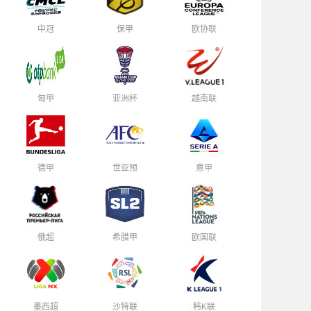
中冠
保甲
欧协联
匈甲
亚洲杯
越南联
德甲
世亚预
意甲
俄超
希腊甲
欧国联
墨西超
沙特联
韩K联