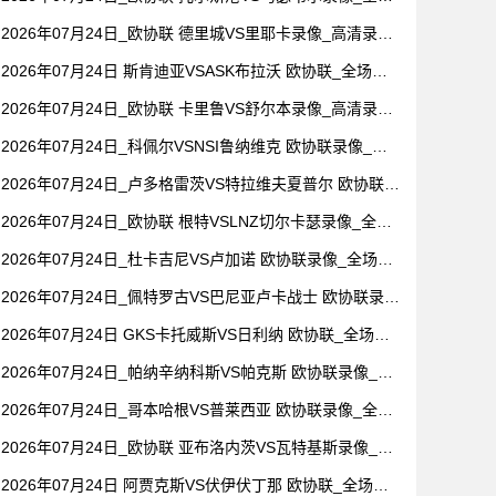
录像【高清回放】
2026年07月24日_欧协联 德里城VS里耶卡录像_高清录像
【全场回放】
2026年07月24日 斯肯迪亚VSASK布拉沃 欧协联_全场录
像【视频集锦】
2026年07月24日_欧协联 卡里鲁VS舒尔本录像_高清录像
【全场回放】
2026年07月24日_科佩尔VSNSI鲁纳维克 欧协联录像_全
场录像【高清回放】
2026年07月24日_卢多格雷茨VS特拉维夫夏普尔 欧协联录
像_全场录像【全场回放】
2026年07月24日_欧协联 根特VSLNZ切尔卡瑟录像_全场
录像【视频集锦】
2026年07月24日_杜卡吉尼VS卢加诺 欧协联录像_全场录
像【视频集锦】
2026年07月24日_佩特罗古VS巴尼亚卢卡战士 欧协联录像
_全场录像【高清回放】
2026年07月24日 GKS卡托威斯VS日利纳 欧协联_全场录
像【视频集锦】
2026年07月24日_帕纳辛纳科斯VS帕克斯 欧协联录像_全
场录像【视频集锦】
2026年07月24日_哥本哈根VS普莱西亚 欧协联录像_全场
录像【全场回放】
2026年07月24日_欧协联 亚布洛内茨VS瓦特基斯录像_高
清录像【全场回放】
2026年07月24日 阿贾克斯VS伏伊伏丁那 欧协联_全场录