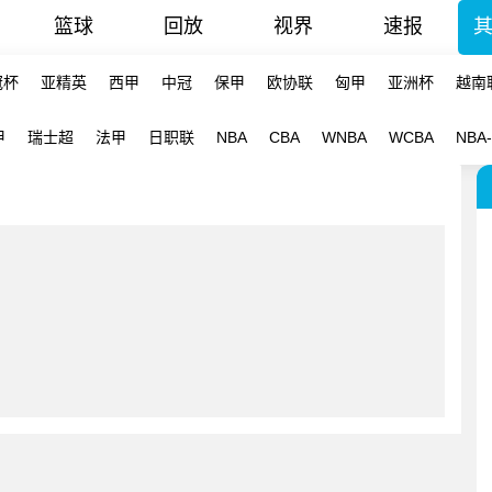
篮球
回放
视界
速报
冠杯
亚精英
西甲
中冠
保甲
欧协联
匈甲
亚洲杯
越南
甲
瑞士超
法甲
日职联
NBA
CBA
WNBA
WCBA
NBA