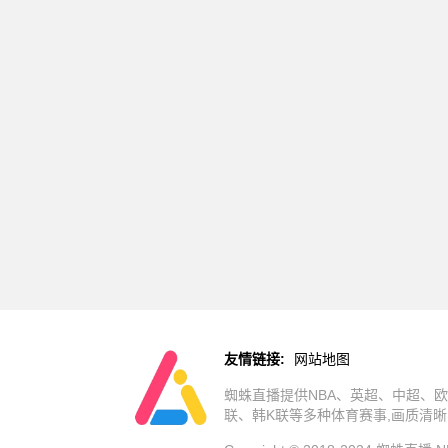
友情链接:
网站地图
蜘蛛直播提供NBA、英超、中超、
联、韩K联等多种体育赛事,画质清