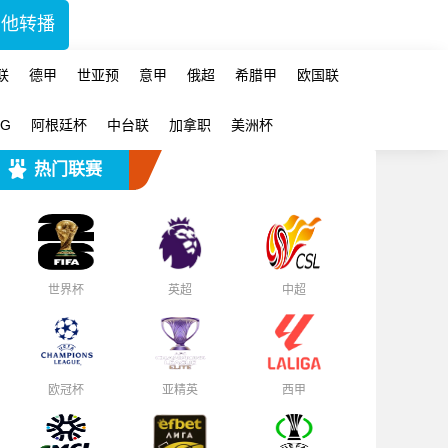
其他转播
联
德甲
世亚预
意甲
俄超
希腊甲
欧国联
-G
阿根廷杯
中台联
加拿职
美洲杯
热门联赛
世界杯
英超
中超
欧冠杯
亚精英
西甲