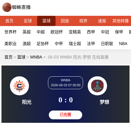
首页
足球
篮球
回放
视界
速报
其他转播
世界杯
英超
中超
欧冠杯
亚精英
西甲
中冠
保甲
美职业
澳超
足协杯
中甲
瑞士超
法甲
日职联
NBA
首页
>
篮球
>
WNBA
>
06-03 WNBA 阳光-梦想 在线直播
WNBA
2026-06-03 07:30:00
0 : 0
阳光
梦