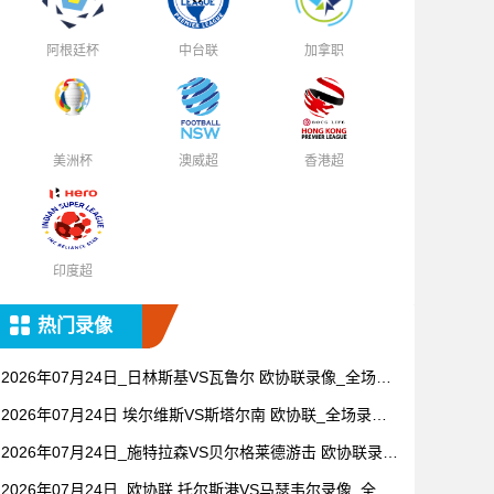
阿根廷杯
中台联
加拿职
美洲杯
澳威超
香港超
印度超
热门录像
2026年07月24日_日林斯基VS瓦鲁尔 欧协联录像_全场录
像【高清回放】
2026年07月24日 埃尔维斯VS斯塔尔南 欧协联_全场录像
【视频集锦】
2026年07月24日_施特拉森VS贝尔格莱德游击 欧协联录像
_全场录像【视频集锦】
2026年07月24日_欧协联 托尔斯港VS马瑟韦尔录像_全场