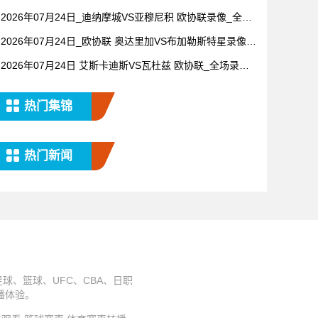
像【全场回放】
2026年07月24日_迪纳摩城VS亚穆尼积 欧协联录像_全场
录像【视频集锦】
2026年07月24日_欧协联 奥达里加VS布加勒斯特星录像_
全场录像【高清回放】
2026年07月24日 艾斯卡迪斯VS瓦杜兹 欧协联_全场录像
【视频集锦】
热门集锦
热门新闻
球、篮球、UFC、CBA、日职
播体验。