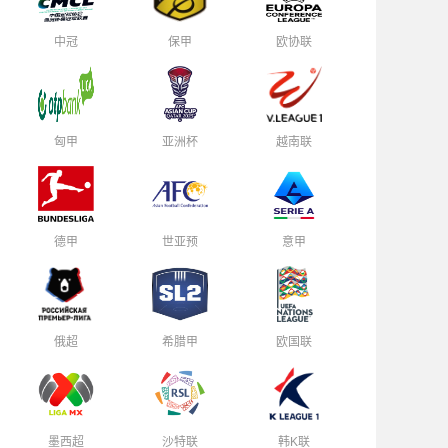
中冠
保甲
欧协联
匈甲
亚洲杯
越南联
德甲
世亚预
意甲
俄超
希腊甲
欧国联
墨西超
沙特联
韩K联