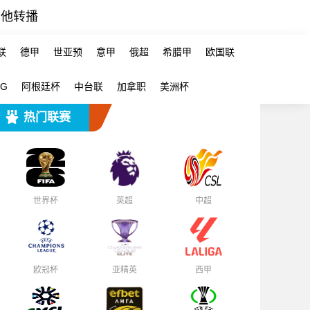
其他转播
联
德甲
世亚预
意甲
俄超
希腊甲
欧国联
-G
阿根廷杯
中台联
加拿职
美洲杯
热门联赛
世界杯
英超
中超
欧冠杯
亚精英
西甲