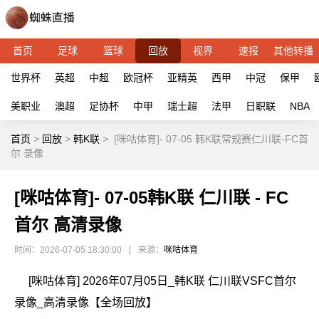
首页
足球
篮球
回放
视界
速报
其他转播
世界杯
英超
中超
欧冠杯
亚精英
西甲
中冠
保甲
美职业
澳超
足协杯
中甲
瑞士超
法甲
日职联
NBA
首页
>
回放
>
韩K联
>
[咪咕体育]- 07-05 韩K联常规赛仁川联-FC首
尔 录像
[咪咕体育]- 07-05韩K联 仁川联 - FC
首尔 高清录像
时间：2026-07-05 18:30:00
|
来源：
咪咕体育
[咪咕体育] 2026年07月05日_韩K联 仁川联VSFC首尔
录像_高清录像【全场回放】