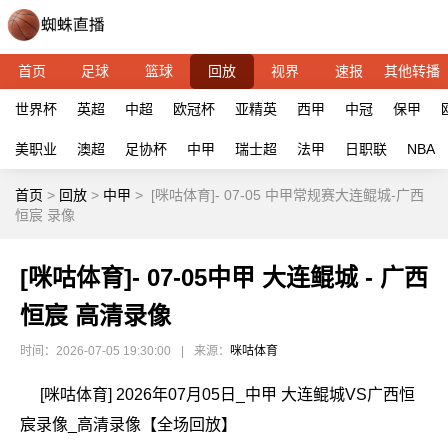
首页
足球
篮球
回放
视界
速报
其他转播
世界杯
英超
中超
欧冠杯
亚精英
西甲
中冠
保甲
美职业
澳超
足协杯
中甲
瑞士超
法甲
日职联
NBA
首页
>
回放
>
中甲
>
[咪咕体育]- 07-05 中甲常规赛大连鲲城-广西
恒宸 录像
[咪咕体育]- 07-05中甲 大连鲲城 - 广西
恒宸 高清录像
时间：2026-07-05 19:30:00
|
来源：
咪咕体育
[咪咕体育] 2026年07月05日_中甲 大连鲲城VS广西恒
宸录像_高清录像【全场回放】