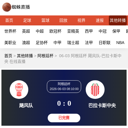
首页
足球
篮球
回放
视界
速报
其他转播
世界杯
英超
中超
欧冠杯
亚精英
西甲
中冠
保甲
美职业
澳超
足协杯
中甲
瑞士超
法甲
日职联
NBA
首页
>
其他转播
>
阿根廷杯
>
06-03 阿根廷杯 飓风队-巴拉卡斯中
央 在线直播
阿根廷杯
2026-06-03 08:10:00
0 : 0