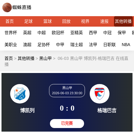
首页
足球
篮球
回放
视界
速报
其他转播
世界杯
英超
中超
欧冠杯
亚精英
西甲
中冠
保甲
美职业
澳超
足协杯
中甲
瑞士超
法甲
日职联
NBA
首页
>
其他转播
>
黑山甲
>
06-03 黑山甲 博凯列-格瑞巴吉 在线直
播
黑山甲
2026-06-03 23:30:00
0 : 0