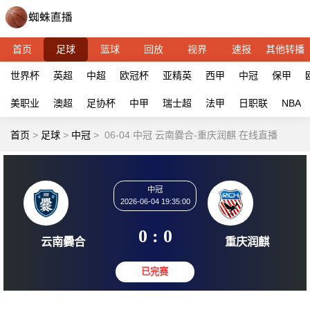
首页
足球
篮球
回放
视界
速报
其他转播
世界杯
英超
中超
欧冠杯
亚精英
西甲
中冠
保甲
美职业
澳超
足协杯
中甲
瑞士超
法甲
日职联
NBA
首页
>
足球
>
中冠
>
06-04 中冠 云南爨合-重庆润麒 在线直播
中冠
2026-06-04 19:35:00
0 : 0
云南爨合
重庆