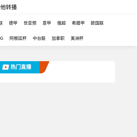
其他转播
联
德甲
世亚预
意甲
俄超
希腊甲
欧国联
-G
阿根廷杯
中台联
加拿职
美洲杯
热门直播