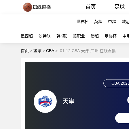
首页
足球
世界杯
英超
中超
欧
墨西超
沙特联
韩K联
美职业
澳超
足协杯
中
首页
>
篮球
>
CBA
>
01-12 CBA 天津-广州 在线直播
CBA
2026
天津