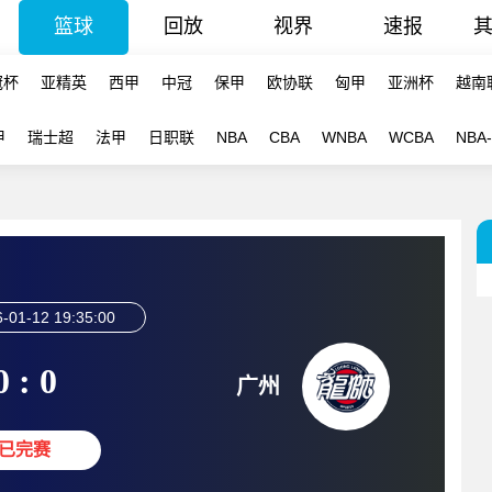
篮球
回放
视界
速报
冠杯
亚精英
西甲
中冠
保甲
欧协联
匈甲
亚洲杯
越南
甲
瑞士超
法甲
日职联
NBA
CBA
WNBA
WCBA
NBA
-01-12 19:35:00
0 : 0
广州
已完赛