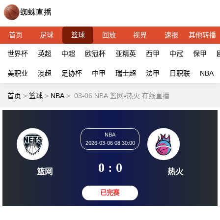
首页
足球
篮球
回放
视界
速报
其他转播
世界杯
英超
中超
欧冠杯
亚精英
西甲
中冠
保甲
美职业
澳超
足协杯
中甲
瑞士超
法甲
日职联
NBA
首页
>
篮球
>
NBA
>
03-06 NBA 篮网-热火 在线直播
NBA
2026-03-06 08:30:00
0 : 0
篮网
热