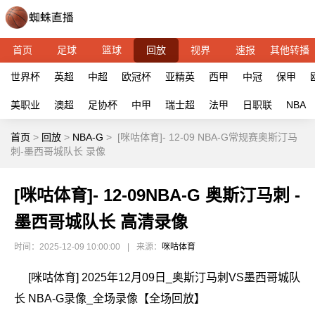
首页
足球
篮球
回放
视界
速报
其他转播
世界杯
英超
中超
欧冠杯
亚精英
西甲
中冠
保甲
美职业
澳超
足协杯
中甲
瑞士超
法甲
日职联
NBA
首页
>
回放
>
NBA-G
>
[咪咕体育]- 12-09 NBA-G常规赛奥斯汀马
刺-墨西哥城队长 录像
[咪咕体育]- 12-09NBA-G 奥斯汀马刺 -
墨西哥城队长 高清录像
时间：2025-12-09 10:00:00
|
来源：
咪咕体育
[咪咕体育] 2025年12月09日_奥斯汀马刺VS墨西哥城队
长 NBA-G录像_全场录像【全场回放】