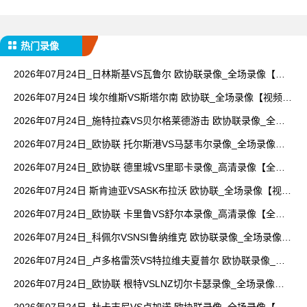
热门录像
2026年07月24日_日林斯基VS瓦鲁尔 欧协联录像_全场录像【高
清回放】
2026年07月24日 埃尔维斯VS斯塔尔南 欧协联_全场录像【视频集
锦】
2026年07月24日_施特拉森VS贝尔格莱德游击 欧协联录像_全场
录像【视频集锦】
2026年07月24日_欧协联 托尔斯港VS马瑟韦尔录像_全场录像
【高清回放】
2026年07月24日_欧协联 德里城VS里耶卡录像_高清录像【全场
回放】
2026年07月24日 斯肯迪亚VSASK布拉沃 欧协联_全场录像【视频
集锦】
2026年07月24日_欧协联 卡里鲁VS舒尔本录像_高清录像【全场
回放】
2026年07月24日_科佩尔VSNSI鲁纳维克 欧协联录像_全场录像
【高清回放】
2026年07月24日_卢多格雷茨VS特拉维夫夏普尔 欧协联录像_全
场录像【全场回放】
2026年07月24日_欧协联 根特VSLNZ切尔卡瑟录像_全场录像
【视频集锦】