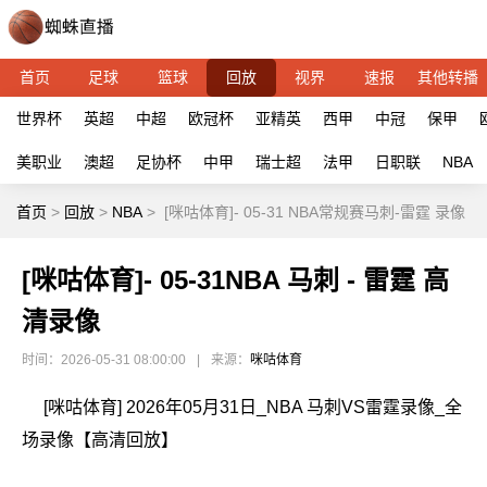
首页
足球
篮球
回放
视界
速报
其他转播
世界杯
英超
中超
欧冠杯
亚精英
西甲
中冠
保甲
美职业
澳超
足协杯
中甲
瑞士超
法甲
日职联
NBA
首页
>
回放
>
NBA
>
[咪咕体育]- 05-31 NBA常规赛马刺-雷霆 录像
[咪咕体育]- 05-31NBA 马刺 - 雷霆 高
清录像
时间：2026-05-31 08:00:00
|
来源：
咪咕体育
[咪咕体育] 2026年05月31日_NBA 马刺VS雷霆录像_全
场录像【高清回放】