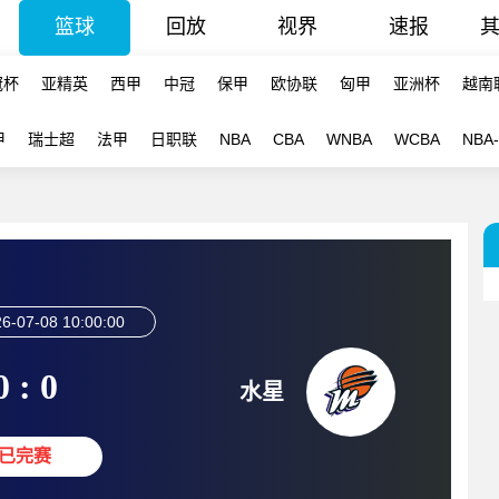
篮球
回放
视界
速报
冠杯
亚精英
西甲
中冠
保甲
欧协联
匈甲
亚洲杯
越南
甲
瑞士超
法甲
日职联
NBA
CBA
WNBA
WCBA
NBA
6-07-08 10:00:00
0 : 0
水星
已完赛