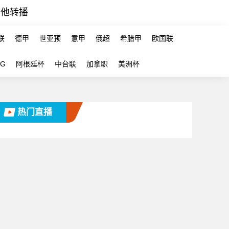
其他转播
联
德甲
世亚预
意甲
俄超
希腊甲
欧国联
-G
阿根廷杯
中台联
加拿职
美洲杯
热门直播