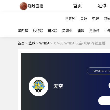
首页
足球
世界杯
英超
中超
欧
墨西超
沙特联
韩K联
美职业
澳超
足协杯
中
首页
>
篮球
>
WNBA
>
07-08 WNBA 天空-水星 在线直播
WNBA
202
天空