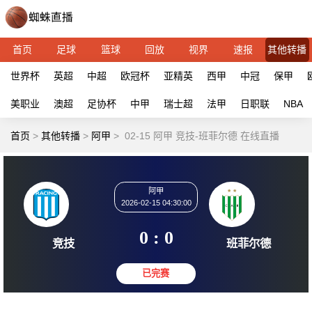
首页
足球
篮球
回放
视界
速报
其他转播
世界杯
英超
中超
欧冠杯
亚精英
西甲
中冠
保甲
美职业
澳超
足协杯
中甲
瑞士超
法甲
日职联
NBA
首页
>
其他转播
>
阿甲
>
02-15 阿甲 竞技-班菲尔德 在线直播
阿甲
2026-02-15 04:30:00
0 : 0
竞技
班菲