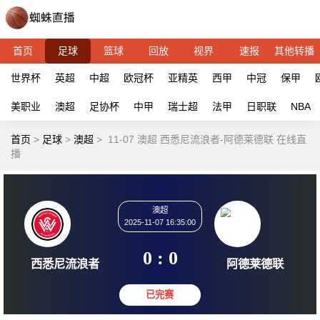
首页
足球
篮球
回放
视界
速报
其他转播
世界杯
英超
中超
欧冠杯
亚精英
西甲
中冠
保甲
美职业
澳超
足协杯
中甲
瑞士超
法甲
日职联
NBA
首页
>
足球
>
澳超
>
11-07 澳超 西悉尼流浪者-阿德莱德联 在线直
播
澳超
2025-11-07 16:35:00
0 : 0