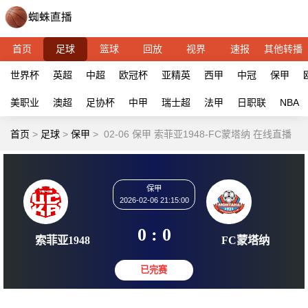
首页
足球
篮球
回放
视界
速报
其他转播
世界杯
英超
中超
欧冠杯
亚精英
西甲
中冠
保甲
美职业
澳超
足协杯
中甲
瑞士超
法甲
日职联
NBA
首页
>
足球
>
保甲
>
02-06 保甲 索菲亚1948-FC蒙塔纳 在线直播
保甲
2026-02-06 21:15:00
0 : 0
索菲亚1948
FC蒙