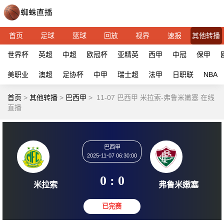
首页
足球
篮球
回放
视界
速报
其他转播
世界杯
英超
中超
欧冠杯
亚精英
西甲
中冠
保甲
美职业
澳超
足协杯
中甲
瑞士超
法甲
日职联
NBA
首页
>
其他转播
>
巴西甲
>
11-07 巴西甲 米拉索-弗鲁米嫩塞 在线
直播
巴西甲
2025-11-07 06:30:00
0 : 0