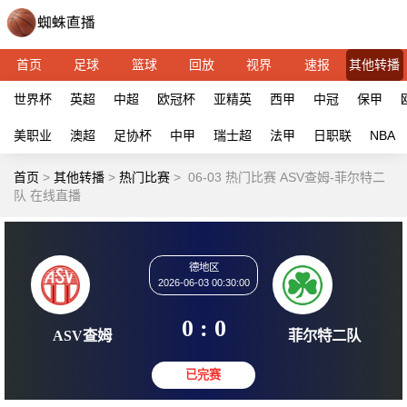
首页
足球
篮球
回放
视界
速报
其他转播
世界杯
英超
中超
欧冠杯
亚精英
西甲
中冠
保甲
美职业
澳超
足协杯
中甲
瑞士超
法甲
日职联
NBA
首页
>
其他转播
>
热门比赛
>
06-03 热门比赛 ASV查姆-菲尔特二
队 在线直播
德地区
2026-06-03 00:30:00
0 : 0