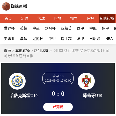
首页
足球
篮球
回放
视界
速报
其他转播
世界杯
英超
中超
欧冠杯
亚精英
西甲
中冠
保甲
美职业
澳超
足协杯
中甲
瑞士超
法甲
日职联
NBA
首页
>
其他转播
>
热门比赛
>
06-03 热门比赛 哈萨克斯坦U19-葡
萄牙U19 在线直播
欧青U19
2026-06-03 17:00:00
0 : 0