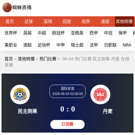
首页
足球
篮球
回放
视界
速报
其他转播
世界杯
英超
中超
欧冠杯
亚精英
西甲
中冠
保甲
美职业
澳超
足协杯
中甲
瑞士超
法甲
日职联
NBA
首页
>
其他转播
>
热门比赛
>
06-04 热门比赛 民主刚果-丹麦 在线
直播
国际友谊
2026-06-04 02:00:00
0 : 0