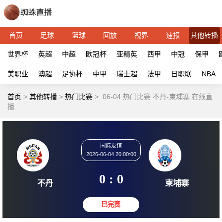
首页
足球
篮球
回放
视界
速报
其他转播
世界杯
英超
中超
欧冠杯
亚精英
西甲
中冠
保甲
美职业
澳超
足协杯
中甲
瑞士超
法甲
日职联
NBA
首页
>
其他转播
>
热门比赛
>
06-04 热门比赛 不丹-柬埔寨 在线直
播
国际友谊
2026-06-04 20:00:00
0 : 0