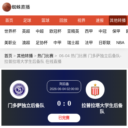
首页
足球
篮球
回放
视界
速报
其他转播
世界杯
英超
中超
欧冠杯
亚精英
西甲
中冠
保甲
美职业
澳超
足协杯
中甲
瑞士超
法甲
日职联
NBA
首页
>
其他转播
>
热门比赛
>
06-04 热门比赛 门多萨独立后备队-
拉普拉塔大学生后备队 在线直播
阿后备
2026-06-04 02:00:00
0 : 0