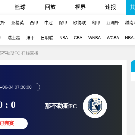
篮球
回放
视界
速报
冠杯
亚精英
西甲
中冠
保甲
欧协联
匈甲
亚洲杯
越南
甲
瑞士超
法甲
日职联
NBA
CBA
WNBA
WCBA
NBA
-那不勒斯FC 在线直播
-06-04 07:30:00
0 : 0
那不勒斯FC
已完赛