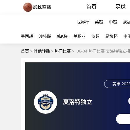
首页
足球
世界杯
英超
中超
欧
墨西超
沙特联
韩K联
美职业
澳超
足协杯
中
首页
>
其他转播
>
热门比赛
>
06-04 热门比赛 夏洛特独立
美甲
2026
夏洛特独立