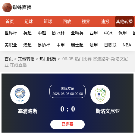
首页
足球
篮球
回放
视界
速报
其他转播
世界杯
英超
中超
欧冠杯
亚精英
西甲
中冠
保甲
美职业
澳超
足协杯
中甲
瑞士超
法甲
日职联
NBA
首页
>
其他转播
>
热门比赛
>
06-05 热门比赛 塞浦路斯-斯洛文尼
亚 在线直播
国际友谊
2026-06-05 00:00:00
0 : 0