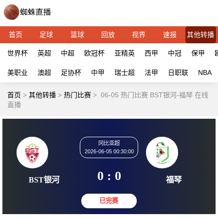
首页
足球
篮球
回放
视界
速报
其他转播
世界杯
英超
中超
欧冠杯
亚精英
西甲
中冠
保甲
美职业
澳超
足协杯
中甲
瑞士超
法甲
日职联
NBA
首页
>
其他转播
>
热门比赛
>
06-05 热门比赛 BST银河-福琴 在线
直播
冈比亚超
2026-06-05 00:30:00
0 : 0