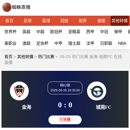
首页
足球
篮球
回放
视界
速报
其他转播
世界杯
英超
中超
欧冠杯
亚精英
西甲
中冠
保甲
美职业
澳超
足协杯
中甲
瑞士超
法甲
日职联
NBA
首页
>
其他转播
>
热门比赛
>
06-05 热门比赛 金海-城南FC 在线
直播
韩K2联
2026-06-05 18:30:00
0 : 0