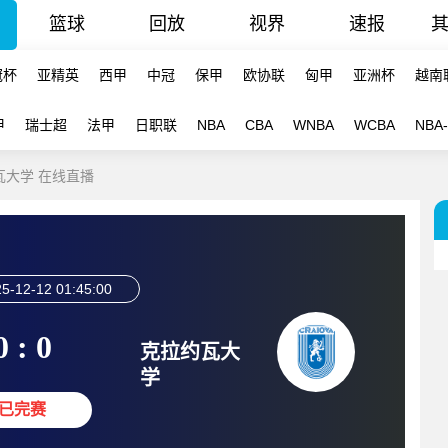
篮球
回放
视界
速报
冠杯
亚精英
西甲
中冠
保甲
欧协联
匈甲
亚洲杯
越南
甲
瑞士超
法甲
日职联
NBA
CBA
WNBA
WCBA
NBA
约瓦大学 在线直播
5-12-12 01:45:00
0 : 0
克拉约瓦大
学
已完赛