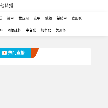
其他转播
联
德甲
世亚预
意甲
俄超
希腊甲
欧国联
-G
阿根廷杯
中台联
加拿职
美洲杯
热门直播