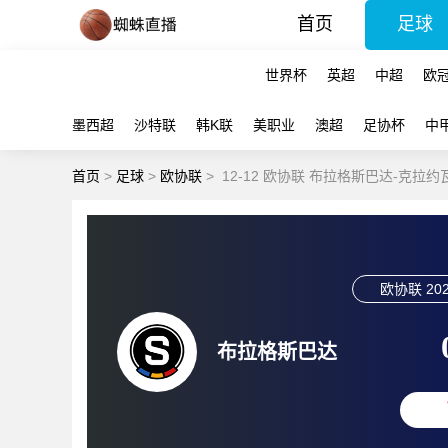
首页
足球
世界杯
英超
中超
欧
墨西超
沙特联
韩K联
美职业
澳超
足协杯
中
首页
>
足球
>
欧协联
>
12-12 欧协联 布拉格斯巴达-克拉
欧协联
202
布拉格斯巴达