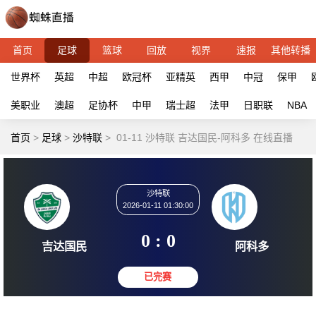
首页
足球
篮球
回放
视界
速报
其他转播
世界杯
英超
中超
欧冠杯
亚精英
西甲
中冠
保甲
美职业
澳超
足协杯
中甲
瑞士超
法甲
日职联
NBA
首页
>
足球
>
沙特联
>
01-11 沙特联 吉达国民-阿科多 在线直播
沙特联
2026-01-11 01:30:00
0 : 0
吉达国民
阿科