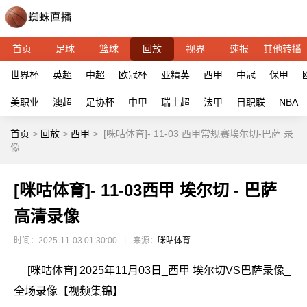
首页
足球
篮球
回放
视界
速报
其他转播
世界杯
英超
中超
欧冠杯
亚精英
西甲
中冠
保甲
美职业
澳超
足协杯
中甲
瑞士超
法甲
日职联
NBA
首页
>
回放
>
西甲
>
[咪咕体育]- 11-03 西甲常规赛埃尔切-巴萨 录
像
[咪咕体育]- 11-03西甲 埃尔切 - 巴萨
高清录像
时间：2025-11-03 01:30:00
|
来源：
咪咕体育
[咪咕体育] 2025年11月03日_西甲 埃尔切VS巴萨录像_
全场录像【视频集锦】