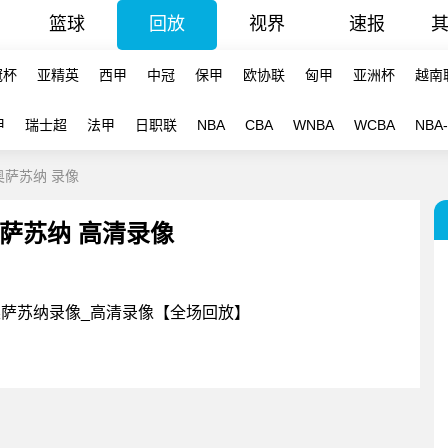
篮球
回放
视界
速报
冠杯
亚精英
西甲
中冠
保甲
欧协联
匈甲
亚洲杯
越南
甲
瑞士超
法甲
日职联
NBA
CBA
WNBA
WCBA
NBA
-奥萨苏纳 录像
- 奥萨苏纳 高清录像
特VS奥萨苏纳录像_高清录像【全场回放】