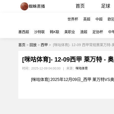
首页
足球
世界杯
英超
中超
欧
墨西超
沙特联
韩K联
美职业
澳超
足协杯
中
首页
>
回放
>
西甲
>
[咪咕体育]- 12-09 西甲常规赛莱万特
[咪咕体育]- 12-09西甲 莱万特 
时间：2025-12-09 04:00:00
|
来源：
咪咕体育
[咪咕体育] 2025年12月09日_西甲 莱万