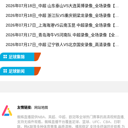
【全场回放】
2026年07月18日_中超 山东泰山VS大连英博录像_全场录像【全
场回放】
2026年07月18日_中超 浙江队VS重庆铜梁龙录像_全场录像【高
清回放】
2026年07月17日_上海海港VS云南玉昆 中超录像_全场录像【全
场回放】
2026年07月17日_青岛海牛VS河南队 中超录像_全场录像【全场
回放】
2026年07月17日_中超 辽宁铁人VS北京国安录像_高清录像【全
场回放】
足球集锦
足球新闻
友情链接:
网站地图
蜘蛛直播提供NBA、英超、中超、欧冠等全球热门赛事的高清视频直播,
支持无插件观看。蜘蛛直播平台覆盖足球、篮球、UFC、CBA、日职
联、韩K联等多种体育赛事,画质清晰、播放稳定,支持多终端同步观看,为