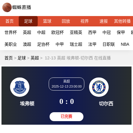
首页
足球
篮球
回放
视界
速报
其他转播
世界杯
英超
中超
欧冠杯
亚精英
西甲
中冠
保甲
美职业
澳超
足协杯
中甲
瑞士超
法甲
日职联
NBA
首页
>
足球
>
英超
>
12-13 英超 埃弗顿-切尔西 在线直播
英超
2025-12-13 23:00:00
0 : 0
埃弗顿
切尔