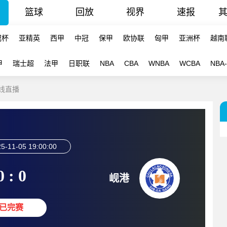
篮球
回放
视界
速报
冠杯
亚精英
西甲
中冠
保甲
欧协联
匈甲
亚洲杯
越南
甲
瑞士超
法甲
日职联
NBA
CBA
WNBA
WCBA
NBA
在线直播
5-11-05 19:00:00
0 : 0
岘港
已完赛