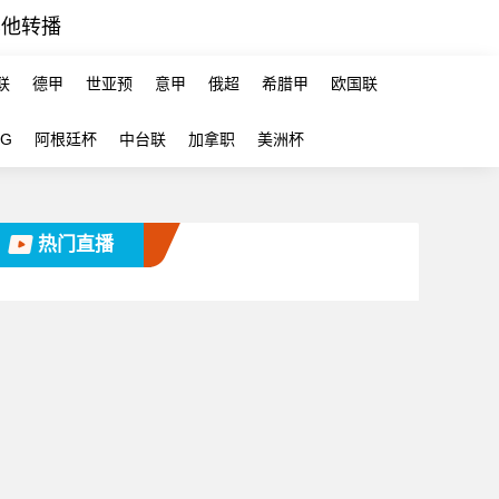
其他转播
联
德甲
世亚预
意甲
俄超
希腊甲
欧国联
-G
阿根廷杯
中台联
加拿职
美洲杯
热门直播