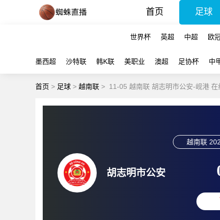
首页
足球
世界杯
英超
中超
欧
墨西超
沙特联
韩K联
美职业
澳超
足协杯
中
首页
>
足球
>
越南联
>
11-05 越南联 胡志明市公安-岘港 
越南联
202
胡志明市公安