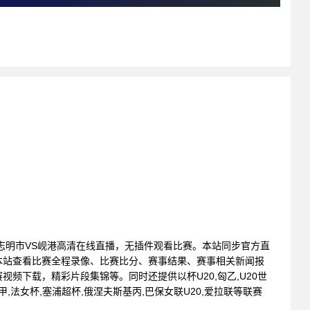
 : 胡志明市VS岘港高清在线直播，无插件观看比赛。本站同步官方直
本站查看比赛全程录像、比赛比分、赛事结果、赛事相关新闻报
频下载，精彩片段集锦等。同时还提供以杯U20,匈乙,U20世
女甲,法女杯,塞浦超杯,俄涅夫斯基丙,巴保女联U20,爱拉联等联赛