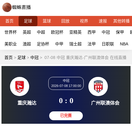
首页
足球
篮球
回放
视界
速报
其他转播
世界杯
英超
中超
欧冠杯
亚精英
西甲
中冠
保甲
美职业
澳超
足协杯
中甲
瑞士超
法甲
日职联
NBA
首页
>
足球
>
中冠
>
07-08 中冠 重庆瀚达-广州联澳体会 在线直播
中冠
2026-07-08 17:00:00
0 : 0
重庆瀚达
广州联