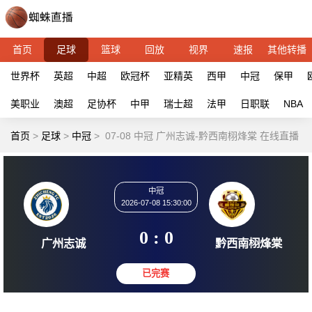
首页
足球
篮球
回放
视界
速报
其他转播
世界杯
英超
中超
欧冠杯
亚精英
西甲
中冠
保甲
美职业
澳超
足协杯
中甲
瑞士超
法甲
日职联
NBA
首页
>
足球
>
中冠
>
07-08 中冠 广州志诚-黔西南栩烽棠 在线直播
中冠
2026-07-08 15:30:00
0 : 0
广州志诚
黔西南