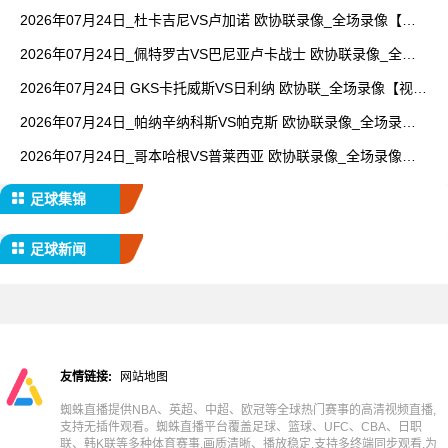
【视频集锦】
2026年07月24日_杜卡吉尼VS卢加诺 欧协联录像_全场录像【视
频集锦】
2026年07月24日_佩特罗古VS巴尼亚卢卡战士 欧协联录像_全场
录像【高清回放】
2026年07月24日 GKS卡托威斯VS日利纳 欧协联_全场录像【视频
集锦】
2026年07月24日_帕纳辛纳科斯VS帕克斯 欧协联录像_全场录像
【视频集锦】
2026年07月24日_哥本哈根VS普莱西亚 欧协联录像_全场录像
【全场回放】
足球集锦
足球新闻
友情链接:
网站地图
蜘蛛直播提供NBA、英超、中超、欧冠等全球热门赛事的高清视频直播,
支持无插件观看。蜘蛛直播平台覆盖足球、篮球、UFC、CBA、日职
联、韩K联等多种体育赛事,画质清晰、播放稳定,支持多终端同步观看,为