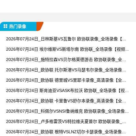
热门录像
2026年07月24日_日林斯基VS瓦鲁尔 欧协联录像_全场录像【高
清回放】
2026年07月24日 埃尔维斯VS斯塔尔南 欧协联_全场录像【视频集
锦】
2026年07月24日_施特拉森VS贝尔格莱德游击 欧协联录像_全场
录像【视频集锦】
2026年07月24日_欧协联 托尔斯港VS马瑟韦尔录像_全场录像
【高清回放】
2026年07月24日_欧协联 德里城VS里耶卡录像_高清录像【全场
回放】
2026年07月24日 斯肯迪亚VSASK布拉沃 欧协联_全场录像【视频
集锦】
2026年07月24日_欧协联 卡里鲁VS舒尔本录像_高清录像【全场
回放】
2026年07月24日_科佩尔VSNSI鲁纳维克 欧协联录像_全场录像
【高清回放】
2026年07月24日_卢多格雷茨VS特拉维夫夏普尔 欧协联录像_全
场录像【全场回放】
2026年07月24日_欧协联 根特VSLNZ切尔卡瑟录像_全场录像