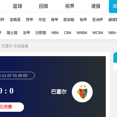
篮球
回放
视界
速报
冠杯
亚精英
西甲
中冠
保甲
欧协联
匈甲
亚洲杯
越南
甲
瑞士超
法甲
日职联
NBA
CBA
WNBA
WCBA
NBA
星-巴塞尔 在线直播
-11-07 01:45:00
0 : 0
巴塞尔
已完赛