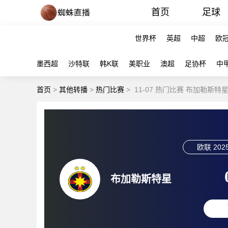
首页
足球
世界杯
英超
中超
欧
墨西超
沙特联
韩K联
美职业
澳超
足协杯
中
首页
>
其他转播
>
热门比赛
>
11-07 热门比赛 布加勒斯特
欧联
2025
布加勒斯特星