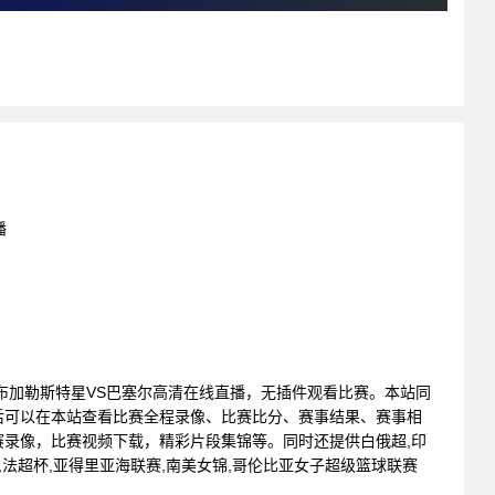
播
赛 : 布加勒斯特星VS巴塞尔高清在线直播，无插件观看比赛。本站同
后可以在本站查看比赛全程录像、比赛比分、赛事结果、赛事相
录像，比赛视频下载，精彩片段集锦等。同时还提供白俄超,印
20,法超杯,亚得里亚海联赛,南美女锦,哥伦比亚女子超级篮球联赛