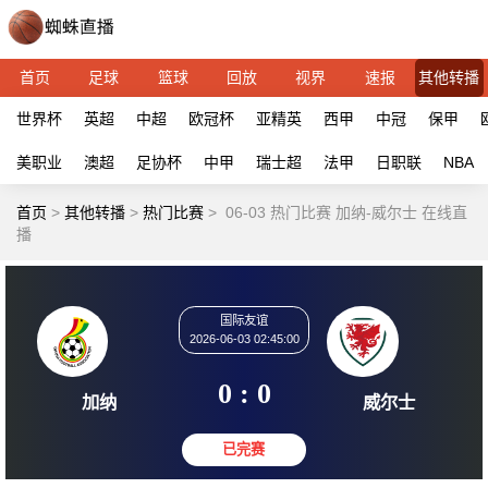
首页
足球
篮球
回放
视界
速报
其他转播
世界杯
英超
中超
欧冠杯
亚精英
西甲
中冠
保甲
美职业
澳超
足协杯
中甲
瑞士超
法甲
日职联
NBA
首页
>
其他转播
>
热门比赛
>
06-03 热门比赛 加纳-威尔士 在线直
播
国际友谊
2026-06-03 02:45:00
0 : 0