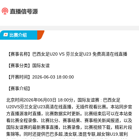
巴西女足U20
芬兰女足
已完赛
比赛介绍
【赛事名称】
巴西女足U20 VS 芬兰女足U23 免费高清在线直播
【赛事分类】
国际友谊
【开赛时间】
2026-06-03 18:00:00
【赛事介绍】
北京时间2026年06月03日 18:00分，国际友谊赛 : 巴西女足
U20VS芬兰女足U23高清在线直播，无插件观看比赛。本站同步官
方直播源准时直播，比赛数据实时更新。比赛结束后可以在本站查
看比赛全程录像、比赛比分、赛事结果、赛事相关新闻报道，以及
国际友谊赛的最新赛事直播，比赛录像，比赛视频下载，精彩片段
集锦等。同时还提供巴巴多超,澳女联,澳昆专联,越女锦U19,玻利