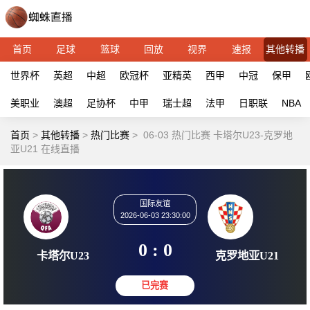
首页
足球
篮球
回放
视界
速报
其他转播
世界杯
英超
中超
欧冠杯
亚精英
西甲
中冠
保甲
美职业
澳超
足协杯
中甲
瑞士超
法甲
日职联
NBA
首页
>
其他转播
>
热门比赛
>
06-03 热门比赛 卡塔尔U23-克罗地
亚U21 在线直播
国际友谊
2026-06-03 23:30:00
0 : 0