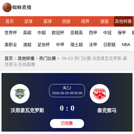
首页
足球
篮球
回放
视界
速报
其他转播
世界杯
英超
中超
欧冠杯
亚精英
西甲
中冠
保甲
美职业
澳超
足协杯
中甲
瑞士超
法甲
日职联
NBA
首页
>
其他转播
>
热门比赛
>
06-03 热门比赛 沃思堡瓦克罗斯-泰
克索马 在线直播
美乙2
2026-06-03 08:00:00
0 : 0