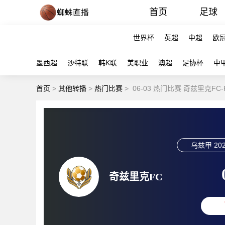
首页
足球
世界杯
英超
中超
欧
墨西超
沙特联
韩K联
美职业
澳超
足协杯
中
首页
>
其他转播
>
热门比赛
>
06-03 热门比赛 奇兹里克FC
乌兹甲
202
奇兹里克FC