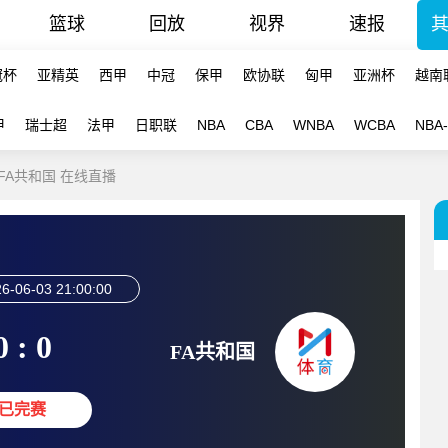
篮球
回放
视界
速报
冠杯
亚精英
西甲
中冠
保甲
欧协联
匈甲
亚洲杯
越南
甲
瑞士超
法甲
日职联
NBA
CBA
WNBA
WCBA
NBA
-FA共和国 在线直播
6-06-03 21:00:00
0 : 0
FA共和国
已完赛