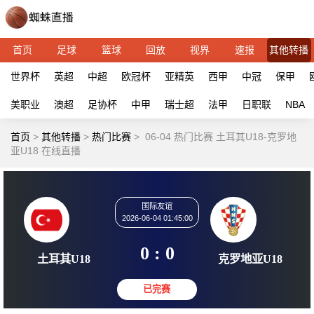
首页
足球
篮球
回放
视界
速报
其他转播
世界杯
英超
中超
欧冠杯
亚精英
西甲
中冠
保甲
美职业
澳超
足协杯
中甲
瑞士超
法甲
日职联
NBA
首页
>
其他转播
>
热门比赛
>
06-04 热门比赛 土耳其U18-克罗地
亚U18 在线直播
国际友谊
2026-06-04 01:45:00
0 : 0